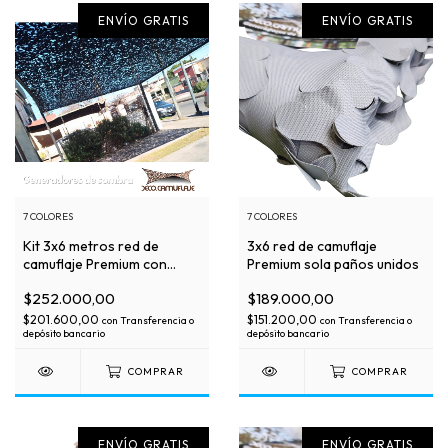
ENVÍO GRATIS
ENVÍO GRATIS
7 COLORES
7 COLORES
Kit 3x6 metros red de
3x6 red de camuflaje
camuflaje Premium con
Premium sola paños unidos
malla de soporte
$252.000,00
$189.000,00
$201.600,00
$151.200,00
con
Transferencia o
con
Transferencia o
depósito bancario
depósito bancario
COMPRAR
COMPRAR
ENVÍO GRATIS
ENVÍO GRATIS