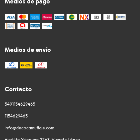
Medios de pago
Medios de envío
Contacto
5491154629465
1154629465
Info@decocamuflaje.com
Hipólito Yrigoyen 2763, Vicente López.