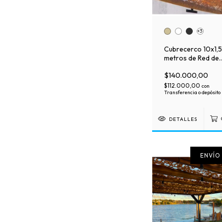
+3
Cubrecerco 10x1,5
metros de Red de
camuflaje Premium
$140.000,00
(copia)
$112.000,00
con
Transferencia o depósito
DETALLES
ENVÍO