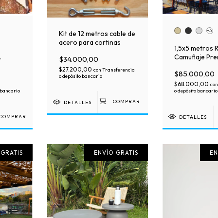
+3
Kit de 12 metros cable de
acero para cortinas
1,5x5 metros 
Camuflaje Pre
$34.000,00
 -
$27.200,00
con
Transferencia
$85.000,00
o depósito bancario
$68.000,00
con
 bancario
o depósito bancario
DETALLES
COMPRAR
DETALLES
 GRATIS
ENVÍO GRATIS
EN