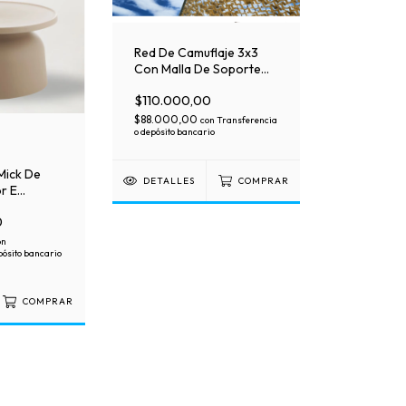
Red De Camuflaje 3x3
Con Malla De Soporte
Lista Para Colgar
$110.000,00
$88.000,00
con
Transferencia
o depósito bancario
Mick De
DETALLES
COMPRAR
r E
p Muy
0
on
pósito bancario
COMPRAR