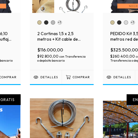
+3
+3
 6,10
2 Cortinas 1,5 x 2,5
PEDIDO Kit 3,5
uflaje
metros + Kit cable de
metros red de
acero + Ganchos
Premium con m
$116.000,00
$325.500,00
mosqueton
soporte
$92.800,00
$260.400,00
con
Transferencia
c
 bancario
o depósito bancario
Transferencia o de
COMPRAR
DETALLES
COMPRAR
DETALLES
 GRATIS
EN