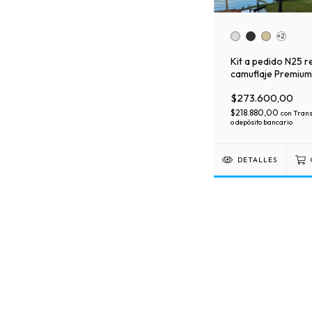
+2
Kit a pedido N25 r
camuflaje Premium
malla de soporte
$273.600,00
$218.880,00
con
Trans
o depósito bancario
DETALLES