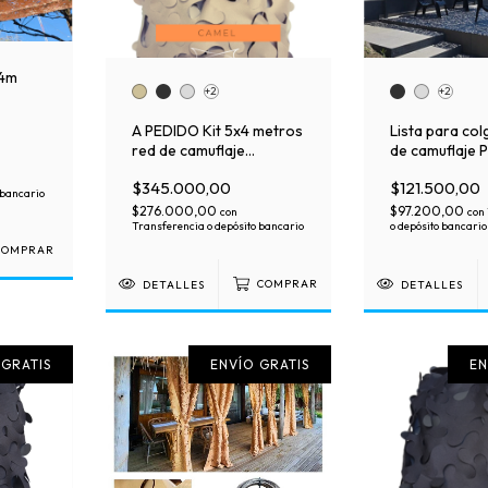
x4m
+2
+2
uty
A PEDIDO Kit 5x4 metros
Lista para col
red de camuflaje
de camuflaje 
Premium
con soga
$345.000,00
$121.500,00
 bancario
$276.000,00
$97.200,00
con
con
Transferencia o depósito bancario
o depósito bancario
DETALLES
COMPRAR
DETALLES
 GRATIS
ENVÍO GRATIS
EN