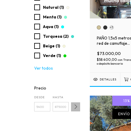
Natural (1)
Menta (1)
Aqua (1)
+3
Turquesa (2)
PAÑO 1,5x5 metro
red de camuflaje
Beige (1)
premium sola.
$73.000,00
Verde (1)
$58.400,00
con
Trans
o depósito bancario
Ver todos
DETALLES
Precio
DESDE
HASTA
13
ENVÍO