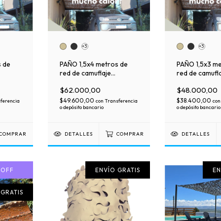
+3
+3
s de
PAÑO 1,5x4 metros de
PAÑO 1,5x3 me
red de camuflaje
red de camufl
premium sola.
premium sola.
$62.000,00
$48.000,00
$49.600,00
$38.400,00
ferencia
con
Transferencia
con
o depósito bancario
o depósito bancario
COMPRAR
DETALLES
COMPRAR
DETALLES
%
OFF
ENVÍO GRATIS
EN
 GRATIS