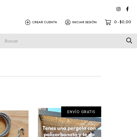
0
$0,00
CREAR CUENTA
INICIAR SESIÓN
-
aje sola
Política de Devolución
ENVÍO GRATIS