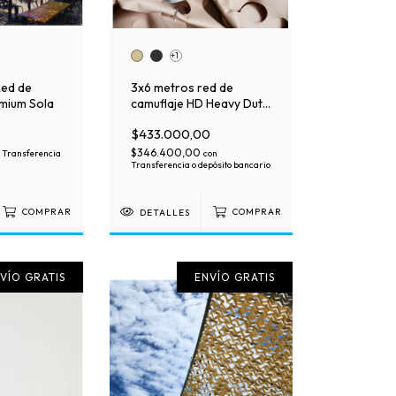
+1
Red de
3x6 metros red de
mium Sola
camuflaje HD Heavy Duty
+4 años super
$433.000,00
resistente. Lista para
colgar, con soga
$346.400,00
Transferencia
con
perimetral engrampada
Transferencia o depósito bancario
y guardacabos.
COMPRAR
DETALLES
COMPRAR
VÍO GRATIS
ENVÍO GRATIS