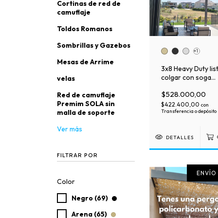
Cortinas de red de
camuflaje
Toldos Romanos
Sombrillas y Gazebos
+1
Mesas de Arrime
3x8 Heavy Duty lis
colgar con soga
velas
perimetral engra
$528.000,00
Red de camuflaje
Premim SOLA sin
$422.400,00
con
Transferencia o depósito
malla de soporte
Ver más
DETALLES
FILTRAR POR
ENVÍO
Color
Negro (69)
Arena (65)