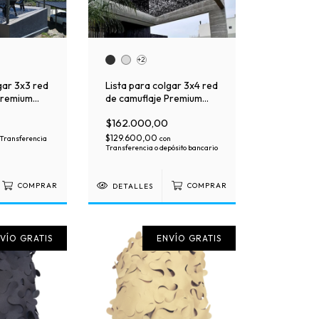
+2
gar 3x3 red
Lista para colgar 3x4 red
Premium
de camuflaje Premium
con soga
$162.000,00
$129.600,00
Transferencia
con
Transferencia o depósito bancario
COMPRAR
DETALLES
COMPRAR
VÍO GRATIS
ENVÍO GRATIS