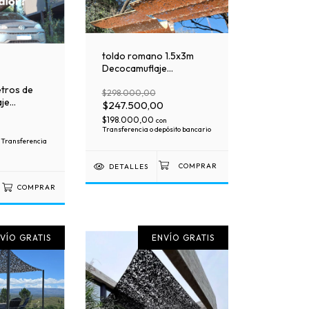
toldo romano 1.5x3m
Decocamuflaje
corredizo Heavy Duty
tros de
$298.000,00
aje
$247.500,00
$198.000,00
con
Transferencia o depósito bancario
Transferencia
DETALLES
COMPRAR
VÍO GRATIS
ENVÍO GRATIS