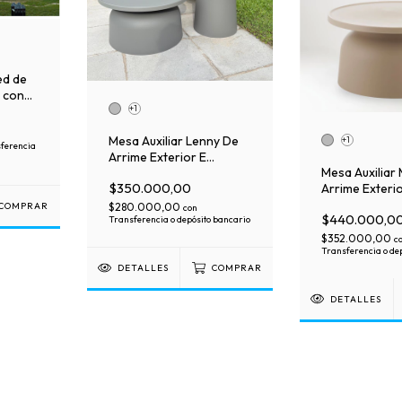
ed de
 con
+1
Mesa Auxiliar Lenny De
+1
ferencia
Arrime Exterior E
Mesa Auxiliar 
Interior De Pp Muy
$350.000,00
Arrime Exterio
Resistente
Interior De P
COMPRAR
$280.000,00
con
$440.000,0
Resistente
Transferencia o depósito bancario
$352.000,00
c
Transferencia o de
DETALLES
COMPRAR
DETALLES