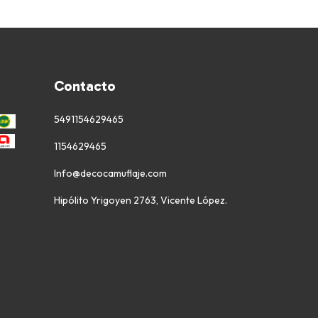
Contacto
5491154629465
1154629465
Info@decocamuflaje.com
Hipólito Yrigoyen 2763, Vicente López.