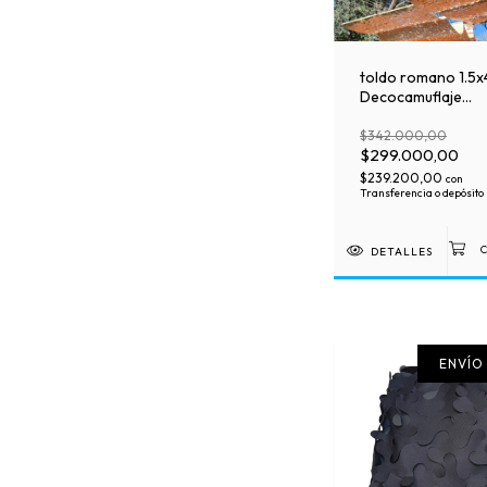
toldo romano 1.5
Decocamuflaje
corredizo Heavy D
$342.000,00
$299.000,00
$239.200,00
con
Transferencia o depósito
DETALLES
ENVÍO