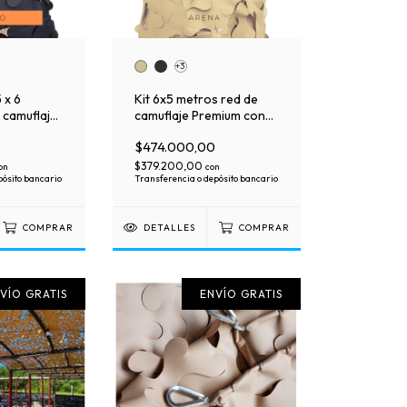
+3
 x 6
Kit 6x5 metros red de
 camuflaje
camuflaje Premium con
alla de
malla de soporte
$474.000,00
$379.200,00
on
con
pósito bancario
Transferencia o depósito bancario
COMPRAR
DETALLES
COMPRAR
VÍO GRATIS
ENVÍO GRATIS