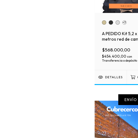
+3
A PEDIDO Kit 5,2 x
metros red de cam
Premium
$568.000,00
$454.400,00
con
Transferencia o depósito
DETALLES
ENVÍO