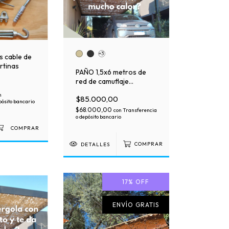
+3
s cable de
rtinas
PAÑO 1,5x6 metros de
red de camuflaje
premium sola
n
$85.000,00
pósito bancario
$68.000,00
con
Transferencia
o depósito bancario
DETALLES
COMPRAR
17
%
OFF
ENVÍO GRATIS