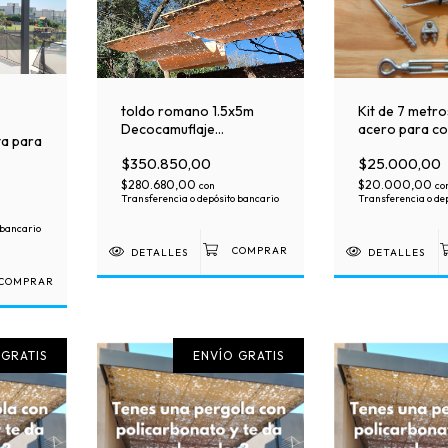
toldo romano 1.5x5m
Kit de 7 metro
Decocamuflaje
acero para co
ta para
corredizo Heavy Duty
$350.850,00
$25.000,00
mpada
$280.680,00
$20.000,00
con
co
Transferencia o depósito bancario
Transferencia o de
 bancario
DETALLES
DETALLES
COMPRAR
 GRATIS
ENVÍO GRATIS